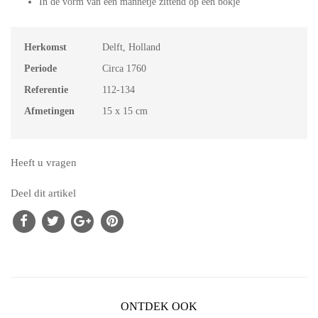
In de vorm van een mannetje zittend op een bokje
Herkomst
Delft, Holland
Periode
Circa 1760
Referentie
112-134
Afmetingen
15 x 15 cm
Heeft u vragen
Deel dit artikel
ONTDEK OOK