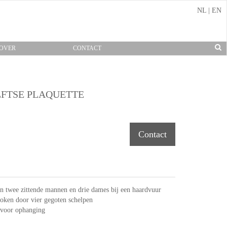
NL
|
EN
OVER
CONTACT
LFTSE PLAQUETTE
Contact
an twee zittende mannen en drie dames bij een haardvuur
oken door vier gegoten schelpen
 voor ophanging