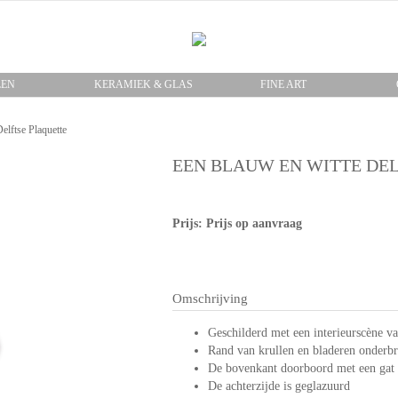
LEN
KERAMIEK & GLAS
FINE ART
elftse Plaquette
EEN BLAUW EN WITTE DE
Prijs: Prijs op aanvraag
Omschrijving
Geschilderd met een interieurscène v
Rand van krullen en bladeren onderbr
De bovenkant doorboord met een gat
De achterzijde is geglazuurd