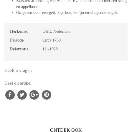
Klassiek afbeelding van Adam en Eva die een boom met een slang
en appelboom
Omgeven door een geit, kip, koe, konijn en vliegende vogels
Herkomst
Delft, Nederland
Periode
Circa 1730
Referentie
111-1028
Heeft u vragen
Deel dit artikel
ONTDEK OOK