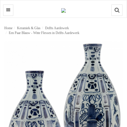
Search
Home
Keramiek & Glas
Delfts Aardewerk
Een Paar Blauw - Witte Flessen in Delfts Aardewerk