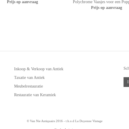
Prijs op aanvraag
Polychrome Vaasjes voor een Pop
Prijs op aanvraag
Sch
Inkoop & Verkoop van Antiek
Taxatie van Antiek
I
Meubelrestauratie
Restauratie van Keramiek
© Van Nie Antiquairs 2016 - t.h.o.d
La Doyenne Vintage