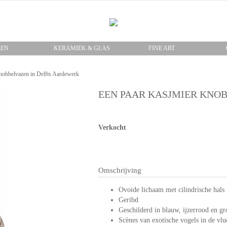
LEN
KERAMIEK & GLAS
FINE ART
nobbelvazen in Delfts Aardewerk
EEN PAAR KASJMIER KNO
Verkocht
Omschrijving
Ovoide lichaam met cilindrische hals
Geribd
Geschilderd in blauw, ijzerrood en gr
Scènes van exotische vogels in de vlu