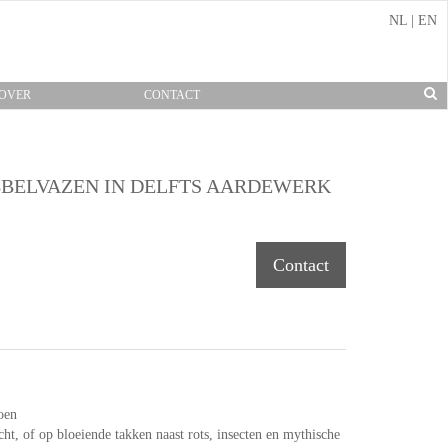
NL
|
EN
OVER
CONTACT
BBELVAZEN IN DELFTS AARDEWERK
Contact
oen
cht, of op bloeiende takken naast rots, insecten en mythische