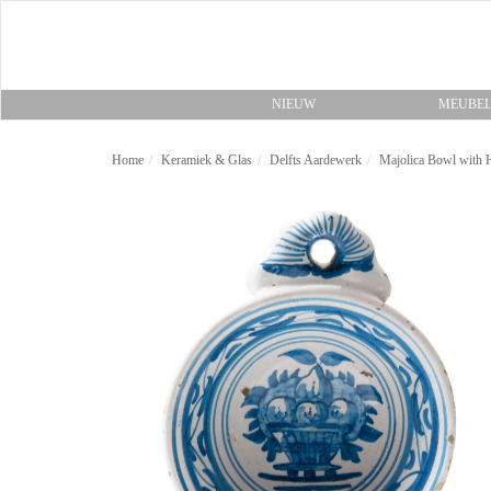
NIEUW
MEUBE
Home
Keramiek & Glas
Delfts Aardewerk
Majolica Bowl with 