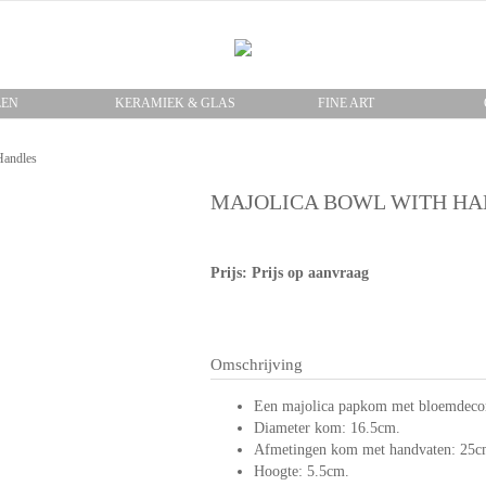
LEN
KERAMIEK & GLAS
FINE ART
Handles
MAJOLICA BOWL WITH HA
Prijs: Prijs op aanvraag
Omschrijving
Een majolica papkom met bloemdecor
Diameter kom: 16.5cm.
Afmetingen kom met handvaten: 25c
Hoogte: 5.5cm.