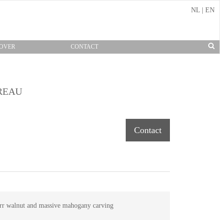
NL
|
EN
OVER
CONTACT
REAU
Contact
rr walnut and massive mahogany carving