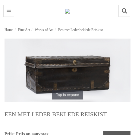
Search
Home
Fine Art
Works of Art
Een met Leder beklede Reiskist
Tap to expand
EEN MET LEDER BEKLEDE REISKIST
Prijs: Prijs op aanvraag