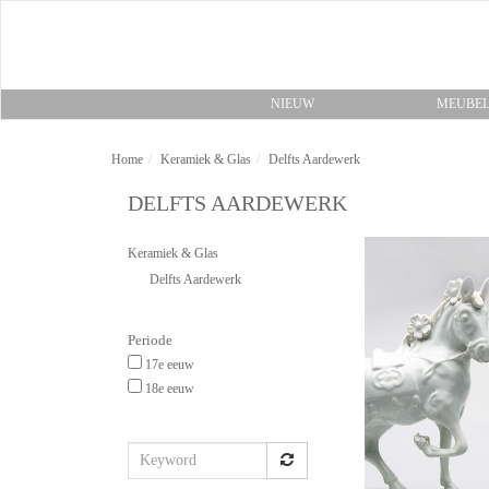
NIEUW
MEUBE
Home
Keramiek & Glas
Delfts Aardewerk
DELFTS AARDEWERK
Keramiek & Glas
Delfts Aardewerk
Periode
17e eeuw
18e eeuw