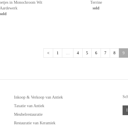
oetjes in Monochroom Wit
Terrine
 Aardewerk
sold
sold
(c
<
1
…
4
5
6
7
8
9
Sch
Inkoop & Verkoop van Antiek
Taxatie van Antiek
I
Meubelrestauratie
Restauratie van Keramiek