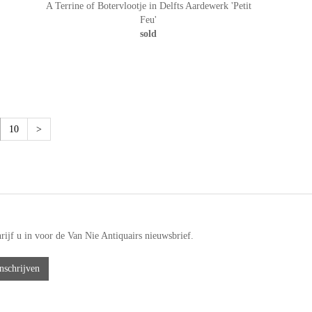
A Terrine of Botervlootje in Delfts Aardewerk 'Petit
Feu'
sold
urrent)
10
>
rijf u in voor de Van Nie Antiquairs nieuwsbrief.
nschrijven